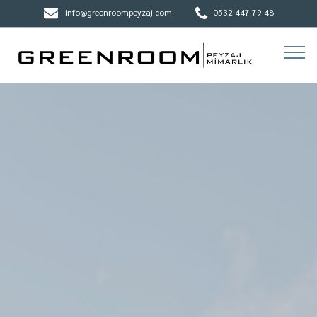
info@greenroompeyzaj.com
0532 447 79 48